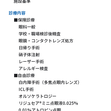
施設基準
診療内容
■保険診療
眼科一般
学校・職場検診後精査
眼鏡・コンタクトレンズ処方
日帰り手術
硝子体注射
レーザー手術
アレルギー検査
■自由診療
白内障手術（多焦点眼内レンズ）
ICL手術
オルソケラトロジー
リジュセア®ミニ点眼液0.025%
0.01%アトロピン点眼