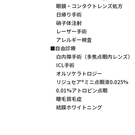
眼鏡・コンタクトレンズ処方
日帰り手術
硝子体注射
レーザー手術
アレルギー検査
■自由診療
白内障手術（多焦点眼内レンズ）
ICL手術
オルソケラトロジー
リジュセア®ミニ点眼液0.025%
0.01%アトロピン点眼
睫毛貧毛症
結膜ホワイトニング